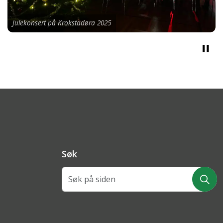
Julekonsert på Krokstadøra 2025
Søk