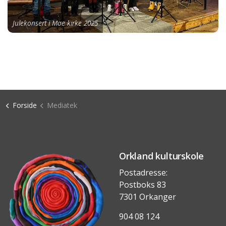
Julekonsert i Moe kirke 2025
Forside
Mediatek
Orkland kulturskole
Postadresse:
Postboks 83
7301 Orkanger
904 08 124