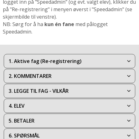
logget inn på "Speedadmin" (og evt. valgt elev), klikker du
på "Re-registrering" i menyen øverst i "Speedadmin" (se
skjermbilde til venstre).
NB: Sørg for å ha
kun én fane
med pålogget
Speedadmin.
1. Aktive fag (Re-registrering)
2. KOMMENTARER
3. LEGGE TIL FAG - VILKÅR
4. ELEV
5. BETALER
6. SPØRSMÅL