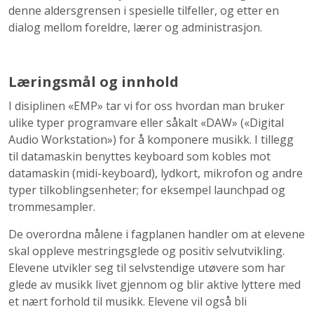
denne aldersgrensen i spesielle tilfeller, og etter en
dialog mellom foreldre, lærer og administrasjon.
Læringsmål og innhold
I disiplinen «EMP» tar vi for oss hvordan man bruker
ulike typer programvare eller såkalt «DAW» («Digital
Audio Workstation») for å komponere musikk. I tillegg
til datamaskin benyttes keyboard som kobles mot
datamaskin (midi-keyboard), lydkort, mikrofon og andre
typer tilkoblingsenheter; for eksempel launchpad og
trommesampler.
De overordna målene i fagplanen handler om at elevene
skal oppleve mestringsglede og positiv selvutvikling.
Elevene utvikler seg til selvstendige utøvere som har
glede av musikk livet gjennom og blir aktive lyttere med
et nært forhold til musikk. Elevene vil også bli