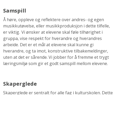
Samspill
Å høre, oppleve og reflektere over andres- og egen
musikkutøvelse, eller musikkproduksjon i dette tilfelle,
er viktig. Vi ønsker at elevene skal føle tilhørighet i
gruppa, vise respekt for hverandre og hverandres
arbeide. Det er et mål at elevene skal kunne gi
hverandre, og ta imot, konstruktive tilbakemeldinger,
uten at det er sårende. Vi jobber for å fremme et trygt
læringsmiljø som gir et godt samspill mellom elevene.
Skaperglede
Skaperglede er sentralt for alle fag i kulturskolen. Dette
kan være gleden en elev opplever når noe man har
jobbet med over tid høres bra ut. Det kan være gleden
av å komponere en ny sang, gleden av å lage musikk