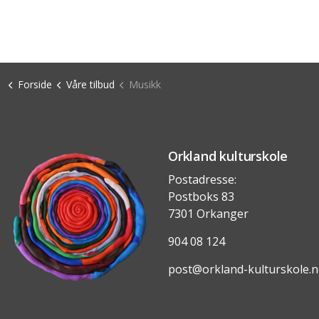
Forside
Våre tilbud
Musikk
Orkland kulturskole
Postadresse:
Postboks 83
7301 Orkanger
904 08 124
post@orkland-kulturskole.