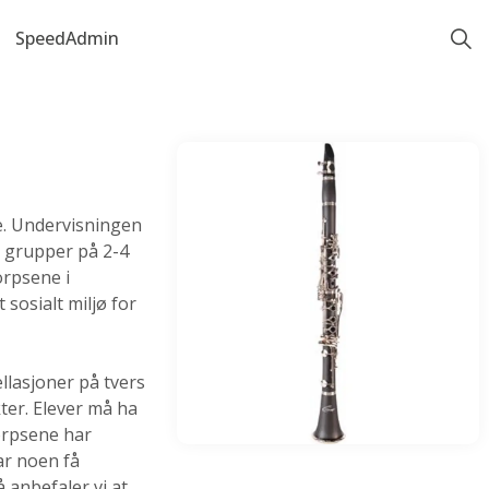
SpeedAdmin
sse. Undervisningen
i grupper på 2-4
orpsene i
sosialt miljø for
llasjoner på tvers
ter. Elever må ha
orpsene har
ar noen få
å anbefaler vi at