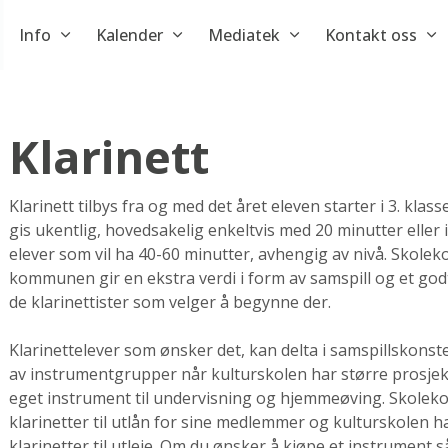
Info
Kalender
Mediatek
Kontakt oss
Klarinett
Klarinett tilbys fra og med det året eleven starter i 3. kla
gis ukentlig, hovedsakelig enkeltvis med 20 minutter eller 
elever som vil ha 40-60 minutter, avhengig av nivå. Skolek
kommunen gir en ekstra verdi i form av samspill og et godt 
de klarinettister som velger å begynne der.
Klarinettelever som ønsker det, kan delta i samspillskonste
av instrumentgrupper når kulturskolen har større prosjek
eget instrument til undervisning og hjemmeøving. Skolek
klarinetter til utlån for sine medlemmer og kulturskolen h
klarinetter til utleie. Om du ønsker å kjøpe et instrument s